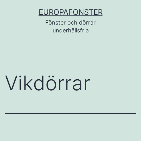
Skip
EUROPAFONSTER
to
Fönster och dörrar
content
underhållsfria
Vikdörrar